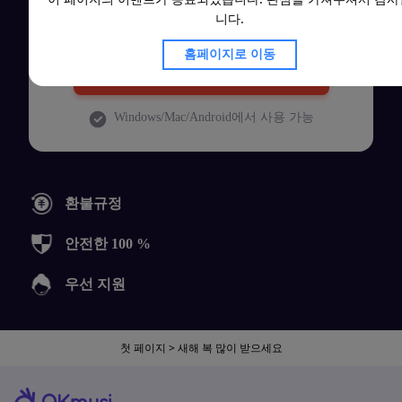
40
$
니다.
80
$
홈페이지로 이동
지금 구매하기
Windows/Mac/Android에서 사용 가능
환불규정
안전한 100 %
우선 지원
첫 페이지
>
새해 복 많이 받으세요