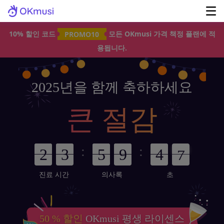
10% 할인 코드
PROMO10
모든 OKmusi 가격 책정 플랜에 적
용됩니다.
2025년을 함께 축하하세요
큰 절감
:
:
진료 시간
의사록
초
50 % 할인
OKmusi 평생 라이센스